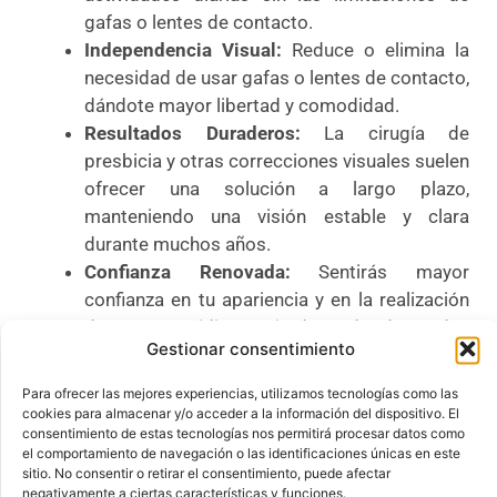
gafas o lentes de contacto.
Independencia Visual:
Reduce o elimina la
necesidad de usar gafas o lentes de contacto,
dándote mayor libertad y comodidad.
Resultados Duraderos:
La cirugía de
presbicia y otras correcciones visuales suelen
ofrecer una solución a largo plazo,
manteniendo una visión estable y clara
durante muchos años.
Confianza Renovada:
Sentirás mayor
confianza en tu apariencia y en la realización
de tareas cotidianas sin depender de ayudas
Gestionar consentimiento
visuales.
Para ofrecer las mejores experiencias, utilizamos tecnologías como las
Peligros de la operación
cookies para almacenar y/o acceder a la información del dispositivo. El
consentimiento de estas tecnologías nos permitirá procesar datos como
el comportamiento de navegación o las identificaciones únicas en este
de ojos
sitio. No consentir o retirar el consentimiento, puede afectar
negativamente a ciertas características y funciones.