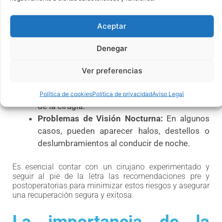
Al igual que cualquier procedimiento quirúrgico, la
operación de ojos conlleva ciertos riesgos:
Aceptar
Infecciones:
Aunque raras, pueden ocurrir si
Denegar
no se siguen las medidas de higiene
adecuadas.
Ver preferencias
Sequedad Ocular:
Algunos pacientes
experimentan sequedad en los ojos después
Política de cookies
Política de privacidad
Aviso Legal
de la cirugía.
Problemas de Visión Nocturna:
En algunos
casos, pueden aparecer halos, destellos o
deslumbramientos al conducir de noche.
Es esencial contar con un cirujano experimentado y
seguir al pie de la letra las recomendaciones pre y
postoperatorias para minimizar estos riesgos y asegurar
una recuperación segura y exitosa.
La importancia de la