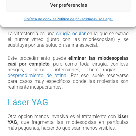
molestas. Estas son las dos principales opciones:
Ver preferencias
Vitrectomía
Política de cookies
Política de privacidad
Aviso Legal
La vitrectomía es una
cirugía ocular
en la que se extrae
el humor vítreo (junto con las miodesopsias) y se
sustituye por una solución salina especial.
Este procedimiento puede
eliminar las miodesopsias
casi por completo
, pero como toda cirugía, conlleva
riesgos, como infecciones, hemorragias o
desprendimiento de retina
. Por eso, suele reservarse
para casos muy específicos donde las molestias son
realmente incapacitantes.
Láser YAG
Otra opción menos invasiva es el tratamiento con
láser
YAG
, que fragmenta las miodesopsias en partículas
más pequeñas, haciendo que sean menos visibles.