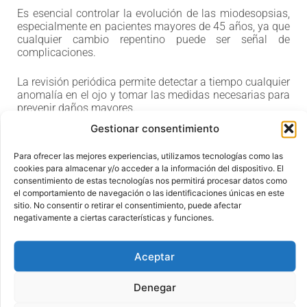
Es esencial controlar la evolución de las miodesopsias,
especialmente en pacientes mayores de 45 años, ya que
cualquier cambio repentino puede ser señal de
complicaciones.
La revisión periódica permite detectar a tiempo cualquier
anomalía en el ojo y tomar las medidas necesarias para
prevenir daños mayores.
Gestionar consentimiento
Opciones de tratamiento
Para ofrecer las mejores experiencias, utilizamos tecnologías como las
disponibles
cookies para almacenar y/o acceder a la información del dispositivo. El
consentimiento de estas tecnologías nos permitirá procesar datos como
el comportamiento de navegación o las identificaciones únicas en este
sitio. No consentir o retirar el consentimiento, puede afectar
La buena noticia es que, en la mayoría de los casos,
las
negativamente a ciertas características y funciones.
miodesopsias no requieren tratamiento
. Se consideran
un fenómeno benigno y, salvo que afecten de forma
significativa a la calidad de vida, no se recomienda
Aceptar
intervenir.
Denegar
No obstante, existen tratamientos disponibles en casos
donde las miodesopsias son densas, persistentes y muy