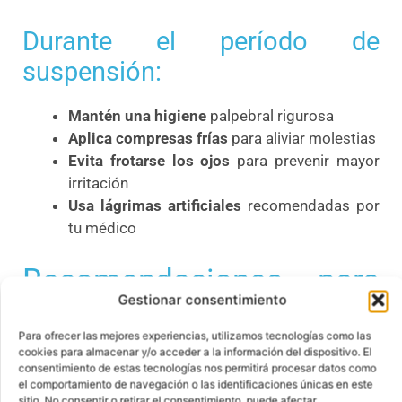
Durante el período de
suspensión:
Mantén una higiene
palpebral rigurosa
Aplica compresas frías
para aliviar molestias
Evita frotarse los ojos
para prevenir mayor
irritación
Usa lágrimas artificiales
recomendadas por
tu médico
Recomendaciones para
Gestionar consentimiento
disminuir el riesgo de
Para ofrecer las mejores experiencias, utilizamos tecnologías como las
molestias por lentillas
cookies para almacenar y/o acceder a la información del dispositivo. El
consentimiento de estas tecnologías nos permitirá procesar datos como
el comportamiento de navegación o las identificaciones únicas en este
sitio. No consentir o retirar el consentimiento, puede afectar