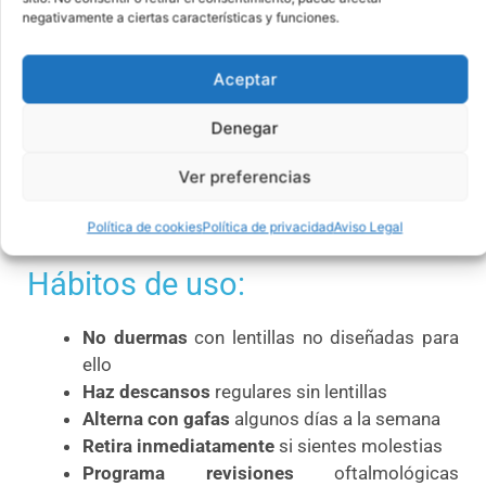
Higiene y mantenimiento:
negativamente a ciertas características y funciones.
Lávate las manos
meticulosamente antes de
Aceptar
manipular las lentillas
Cambia la solución
del estuche diariamente
Denegar
Reemplaza el estuche
cada 3 meses
Respeta los tiempos
de reemplazo
Ver preferencias
recomendados
Evita el agua del grifo
para limpiar lentillas
Política de cookies
Política de privacidad
Aviso Legal
Hábitos de uso:
No duermas
con lentillas no diseñadas para
ello
Haz descansos
regulares sin lentillas
Alterna con gafas
algunos días a la semana
Retira inmediatamente
si sientes molestias
Programa revisiones
oftalmológicas