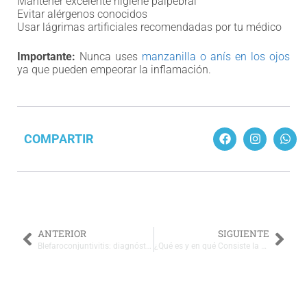
Mantener excelente higiene palpebral
Evitar alérgenos conocidos
Usar lágrimas artificiales recomendadas por tu médico
Importante:
Nunca uses
manzanilla o anís en los ojos
ya que pueden empeorar la inflamación.
COMPARTIR
ANTERIOR
SIGUIENTE
Blefaroconjuntivitis: diagnóstico y tratamiento integral
¿Qué es y en qué Consiste la Conjuntivitis Folicular?