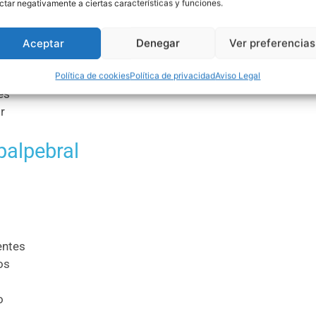
ctar negativamente a ciertas características y funciones.
Aceptar
Denegar
Ver preferencias
es
Política de cookies
Política de privacidad
Aviso Legal
es
r
palpebral
entes
os
o