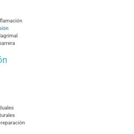
nflamación
pión
lagrimal
barrera
ón
iduales
turales
preparación