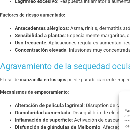
Lagrimeo excesivo
: Respuesta inflamatoria aument
Factores de riesgo aumentado:
Antecedentes alérgicos
: Asma, rinitis, dermatitis at
Sensibilidad a plantas
: Especialmente margaritas, 
Uso frecuente
: Aplicaciones regulares aumentan rie
Concentración elevada
: Infusiones muy concentrad
Agravamiento de la sequedad ocul
El uso de
manzanilla en los ojos
puede paradójicamente empeo
Mecanismos de empeoramiento:
Alteración de película lagrimal
: Disruption de capa l
Par
Osmolaridad aumentada
: Desequilibrio de electroli
alm
Inflamación de superficie
: Activación de cascadas i
tec
ide
Disfunción de glándulas de Meibomio
: Afectación 