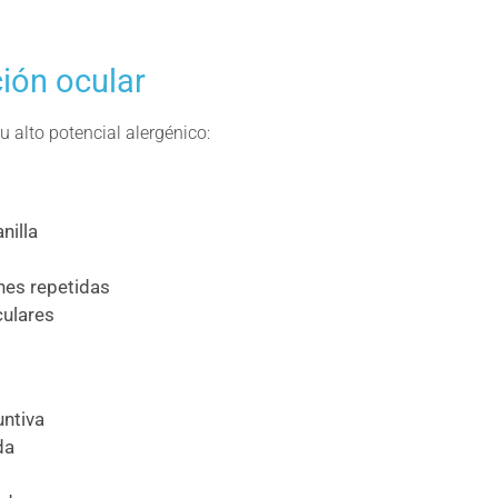
ción ocular
u alto potencial alergénico:
nilla
nes repetidas
culares
untiva
da