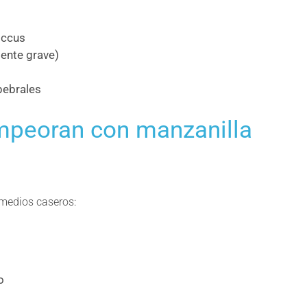
occus
mente grave)
pebrales
mpeoran con manzanilla
emedios caseros:
o