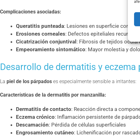
afe
Complicaciones asociadas:
Queratitis punteada
: Lesiones en superficie corneal
Erosiones corneales
: Defectos epiteliales recurrent
Cicatrización conjuntival
: Fibrosis de tejidos ocular
Empeoramiento sintomático
: Mayor molestia y dolo
Desarrollo de dermatitis y eczema 
La
piel de los párpados
es especialmente sensible a irritantes:
Características de la dermatitis por manzanilla:
Dermatitis de contacto
: Reacción directa a compon
Eczema crónico
: Inflamación persistente de párpad
Descamación
: Pérdida de células superficiales
Engrosamiento cutáneo
: Lichenificación por rascad