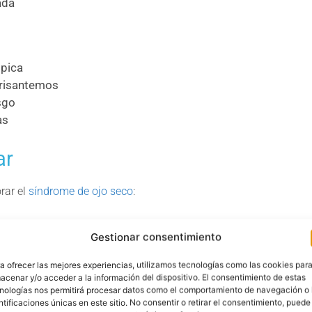
ada
ópica
crisantemos
sgo
as
ar
rar el
síndrome de ojo seco
:
Gestionar consentimiento
ipídica
a ofrecer las mejores experiencias, utilizamos tecnologías como las cookies par
tos lagrimales
acenar y/o acceder a la información del dispositivo. El consentimiento de estas
nflamatorias
nologías nos permitirá procesar datos como el comportamiento de navegación o 
ntificaciones únicas en este sitio. No consentir o retirar el consentimiento, puede
de producción grasa